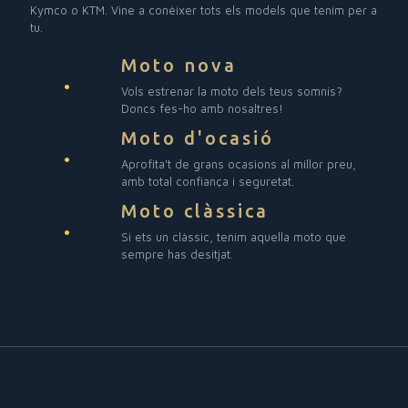
Kymco o KTM. Vine a conèixer tots els models que tenim per a
tu.
Moto nova
Vols estrenar la moto dels teus somnis?
Doncs fes-ho amb nosaltres!
Moto d'ocasió
Aprofita't de grans ocasions al millor preu,
amb total confiança i seguretat.
Moto clàssica
Si ets un clàssic, tenim aquella moto que
sempre has desitjat.