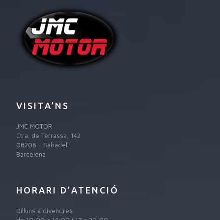
VISITA’NS
JMC MOTOR
Ctra. de Terrassa, 142
08206 - Sabadell
Barcelona
HORARI D’ATENCIÓ
Dilluns a divendres
de 10:00 a 14:00 i 17 a 20:00